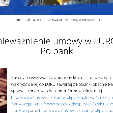
Home
aktualnosci
uniewaznienie umowy w euro polbank
nieważnienie umowy w EURO
Polbank
Kancelaria wygrywa prawomocnie kolejną sprawę z bank
waloryzowanej do EURO zawartej z Polbank (obecnie Rai
sprawach przeciwko bankom informowaliśmy tutaj:
https://www.basiewiczkasprzyk.pl/pl/aktualnosci/kancela
frankowego
https://www.basiewiczkasprzyk.pl/pl/aktual
frankowej
oraz
https://www.basiewiczkasprzyk.pl/pl/aktu