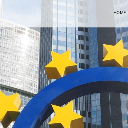
HOME
GŁ
NAW