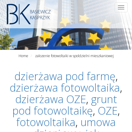
Przejdź
Togg
do
navig
treści
Home
zalozenie fotowoltaiki w spoldzielni mieszkaniowej
dzierżawa pod farmę
,
dzierżawa fotowoltaika
,
dzierżawa OZE
,
grunt
pod fotowoltaikę
,
OZE
,
fotowoltaika
,
umowa