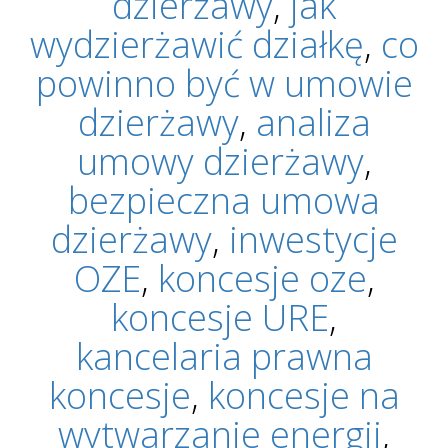
dzierżawy
,
jak
wydzierżawić działkę
,
co
powinno być w umowie
dzierżawy
,
analiza
umowy dzierżawy
,
bezpieczna umowa
dzierżawy
,
inwestycje
OZE
,
koncesje oze
,
koncesje URE
,
kancelaria prawna
koncesje
,
koncesje na
wytwarzanie energii
,