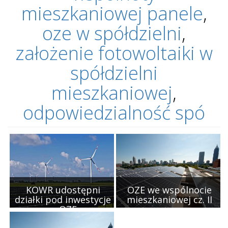
mieszkaniowej panele
,
oze w spółdzielni
,
założenie fotowoltaiki w
spółdzielni
mieszkaniowej
,
odpowiedzialność spó
KOWR udostępni
OZE we wspólnocie
działki pod inwestycje
mieszkaniowej cz. II
w OZE
Sytuacje, w których może
Ministerstwo Rolnictwa i